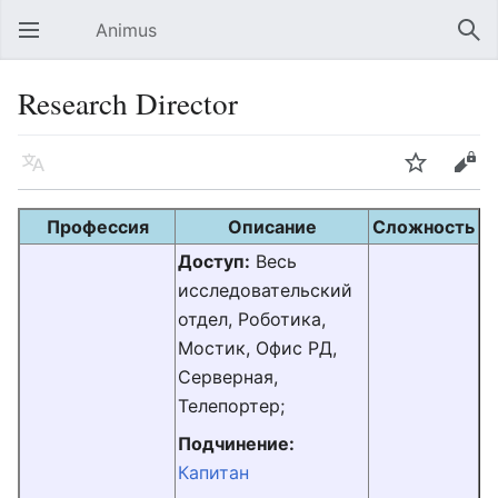
Animus
Открыть главное меню
Най
Research Director
Язык
Следить
Править
Профессия
Описание
Сложность
Доступ:
Весь
исследовательский
отдел, Роботика,
Мостик, Офис РД,
Серверная,
Телепортер;
Подчинение:
Капитан