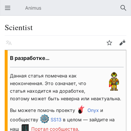
Animus
Открыть главное меню
Най
Scientist
Язык
Следить
Править
В разработке…
Данная статья помечена как
неоконченная. Это означает, что
статья находится на доработке,
поэтому может быть неверна или неактуальна.
Вы можете помочь проекту
Onyx
и
сообществу
SS13
в целом — зайдите на
наш
Портал сообщества
.