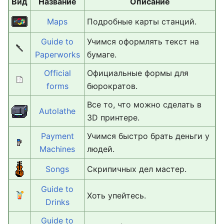
Вид
Название
Описание
Maps
Подробные карты станций.
Guide to
Учимся оформлять текст на
Paperworks
бумаге.
Official
Официальные формы для
forms
бюрократов.
Все то, что можно сделать в
Autolathe
3D принтере.
Payment
Учимся быстро брать деньги у
Machines
людей.
Songs
Скрипичных дел мастер.
Guide to
Хоть упейтесь.
Drinks
Guide to