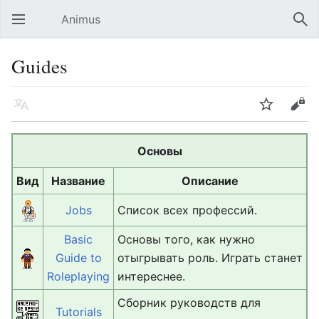
Animus
Открыть главное меню
Най
Guides
Язык
Следить
Править
Основы
Вид
Название
Описание
Jobs
Список всех профессий.
Basic
Основы того, как нужно
Guide to
отыгрывать роль. Играть станет
Roleplaying
интереснее.
Сборник руководств для
Tutorials