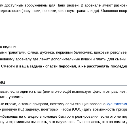
 доступным вооружением для НаноТрейзен. В арсенале имеют разновид
длежности (наручники, пончики, свет шум гранаты и др). Основное воо
го видения
выми гранатами, флеш, дубинка, перцовый баллончик, шоковый револьвер
сновному арсеналу где лежат дополнительные пушки и платы для смены 
 Смерти и ваша задача - спасти персонал, а не расстрелять послед
ма
ван, если один из глав (или кто-то ещё) использует факс и отправляет
зить, уволить
ые игроки, а также призраки, поэтому если станция заселена
культистам
ю ролевую (IC) задницу, во-вторых, чтобы (OOC) дать возможность призр
прибываешь на станцию в команде быстрого реагирования, если это не пе
ву и стремишься выяснить, что случилось. Ты не знаешь, кто на самом д