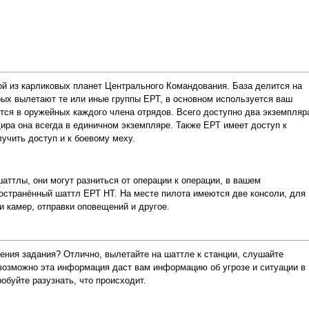
ой из карликовых планет Центрального Командования. База делится на
рых вылетают те или иные группы ЕРТ, в основном используется ваш
тся в оружейных каждого члена отрядов. Всего доступно два экземпляр
ира она всегда в единичном экземпляре. Также ЕРТ имеет доступ к
учить доступ и к боевому меху.
шаттлы, они могут разниться от операции к операции, в вашем
остранённый шаттл ЕРТ НТ. На месте пилота имеются две консоли, для
 камер, отправки оповещений и другое.
ния задания? Отлично, вылетайте на шаттле к станции, слушайте
 возможно эта информация даст вам информацию об угрозе и ситуации в
обуйте разузнать, что происходит.