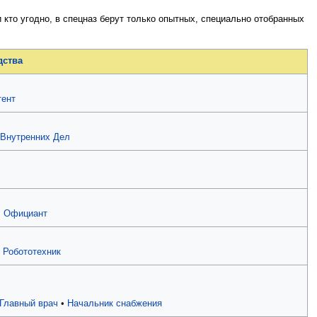
и кто угодно, в спецназ берут только опытных, специально отобранных
дства
тент
 Внутренних Дел
•
Официант
•
Робототехник
Главный врач
•
Начальник снабжения