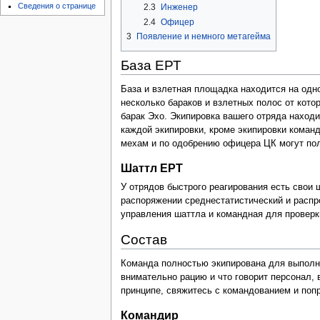
Сведения о странице
2.3
Инженер
2.4
Офицер
3
Появление и немного метагейма
База ЕРТ
База и взлетная площадка находится на одн
несколько бараков и взлетных полос от кото
барак Эхо. Экипировка вашего отряда находи
каждой экипировки, кроме экипировки команд
мехам и по одобрению офицера ЦК могут пол
Шаттл ЕРТ
У отрядов быстрого реагирования есть свои 
распоряжении среднестатистический и распр
управления шаттла и командная для проверки
Состав
Команда полностью экипирована для выполне
внимательно рацию и что говорит персонал,
принципе, свяжитесь с командованием и попр
Командир