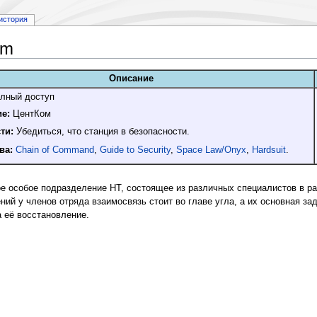
история
am
Описание
лный доступ
е:
ЦентКом
ти:
Убедиться, что станция в безопасности.
ва:
Chain of Command
,
Guide to Security
,
Space Law/Onyx
,
Hardsuit
.
е особое подразделение НТ, состоящее из различных специалистов в ра
ний у членов отряда взаимосвязь стоит во главе угла, а их основная з
 её восстановление.