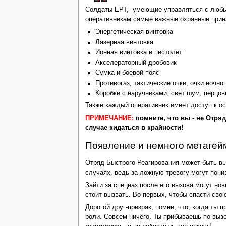
Солдаты ЕРТ, умеющие управляться с любым
оперативникам самые важные охранные прина
Энергетическая винтовка
Лазерная винтовка
Ионная винтовка и пистолет
Акселераторный дробовик
Сумка и боевой пояс
Противогаз, тактические очки, очки ночно
Коробки с наручниками, свет шум, перцо
Также каждый оперативник имеет доступ к о
ПРИМЕЧАНИЕ:
помните, что вы - не Отряд
случае кидаться в крайности!
Появление и немного метагей
Отряд Быстрого Реагирования может быть выз
случаях, ведь за ложную тревогу могут пони
Зайти за спецназ после его вызова могут нов
стоит вызвать. Во-первых, чтобы спасти сво
Дорогой друг-призрак, помни, что, когда ты 
роли. Совсем ничего. Ты прибываешь по вызо