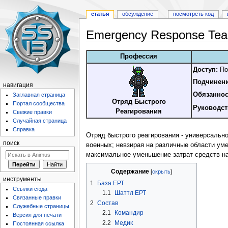
статья
обсуждение
посмотреть код
Emergency Response Te
Перейти
Перейти
Профессия
к
к
Доступ:
По
навигации
поиску
Подчинени
навигация
Обязаннос
Заглавная страница
Отряд Быстрого
Портал сообщества
Руководст
Реагирования
Свежие правки
Случайная страница
Справка
Отряд быстрого реагирования - универсально
поиск
военных; невзирая на различные области уме
максимальное уменьшение затрат средств на
Содержание
инструменты
1
База ЕРТ
Ссылки сюда
1.1
Шаттл ЕРТ
Связанные правки
2
Состав
Служебные страницы
2.1
Командир
Версия для печати
2.2
Медик
Постоянная ссылка