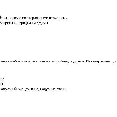
йсом, коробка со стерильными перчатками
робирками, шприцами и другим
мать любой шлюз, восстановить пробоину и другое. Инженер имеет дос
тки
арки
 алмазный бур, дубинка, надувные стены