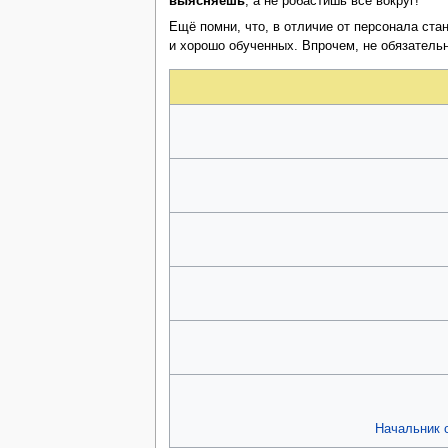
выясняешь
, а не робастишь всё вокруг!
Ещё помни, что, в отличие от персонала ста
и хорошо обученных. Впрочем, не обязатель
Начальник 