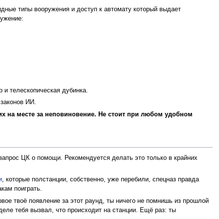
ные типы вооружения и доступ к автомату который выдает
ружение:
 и телескопическая дубинка.
законов ИИ.
них на месте за неповиновение. Не стоит при любом удобном
 запрос ЦК о помощи. Рекомендуется делать это только в крайних
и
, которые полстанции, собственно, уже перебили, спецназ правда
акам поиграть.
рвое твоё появление за этот раунд, ты ничего не помнишь из прошлой
еле тебя вызвал, что происходит на станции. Ещё раз: ты