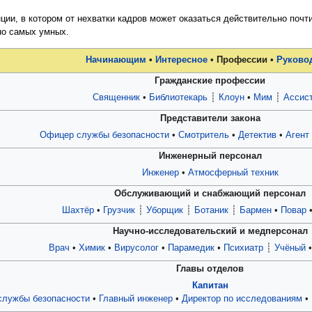
нции, в котором от нехватки кадров может оказаться действительно почт
но самых умных.
Начинающим
•
Интересное
• Профессии •
Руково
Гражданские профессии
Священник
•
Библиотекарь
┊
Клоун
•
Мим
┊
Ассис
Представители закона
Офицер службы безопасности
•
Смотритель
•
Детектив
•
Агент
Инженерный персонал
Инженер
•
Атмосферный техник
Обслуживающий и снабжающий персонал
Шахтёр
•
Грузчик
┊
Уборщик
┊
Ботаник
┊
Бармен
•
Повар
Научно-исследовательский и медперсонал
Врач
•
Химик
•
Вирусолог
•
Парамедик
•
Психиатр
┊
Учёный
Главы отделов
Капитан
службы безопасности
•
Главный инженер
•
Директор по исследованиям
•