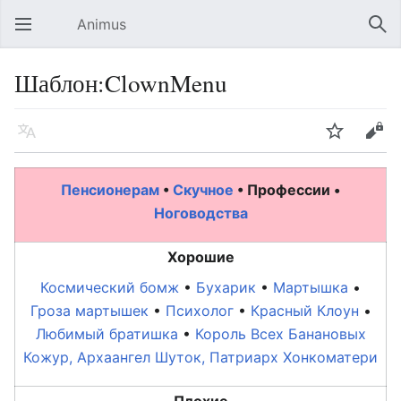
Animus
Открыть главное меню
Най
Шаблон:ClownMenu
Язык
Следить
Править
Пенсионерам
•
Скучное
• Профессии •
Ноговодства
Хорошие
Космический бомж
•
Бухарик
•
Мартышка
•
Гроза мартышек
•
Психолог
•
Красный Клоун
•
Любимый братишка
•
Король Всех Банановых
Кожур, Архаангел Шуток, Патриарх Хонкоматери