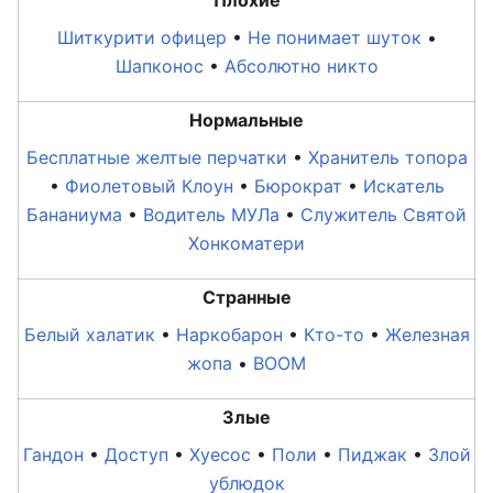
Плохие
Шиткурити офицер
•
Не понимает шуток
•
Шапконос
•
Абсолютно никто
Нормальные
Бесплатные желтые перчатки
•
Хранитель топора
•
Фиолетовый Клоун
•
Бюрократ
•
Искатель
Бананиума
•
Водитель МУЛа
•
Служитель Святой
Хонкоматери
Странные
Белый халатик
•
Наркобарон
•
Кто-то
•
Железная
жопа
•
BOOM
Злые
Гандон
•
Доступ
•
Хуесос
•
Поли
•
Пиджак
•
Злой
ублюдок