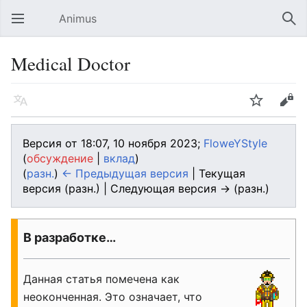
Animus
Открыть главное меню
Най
Medical Doctor
Язык
Следить
Править
Версия от 18:07, 10 ноября 2023;
FloweYStyle
(
обсуждение
|
вклад
)
(
разн.
)
← Предыдущая версия
| Текущая
версия (разн.) | Следующая версия → (разн.)
В разработке…
Данная статья помечена как
неоконченная. Это означает, что