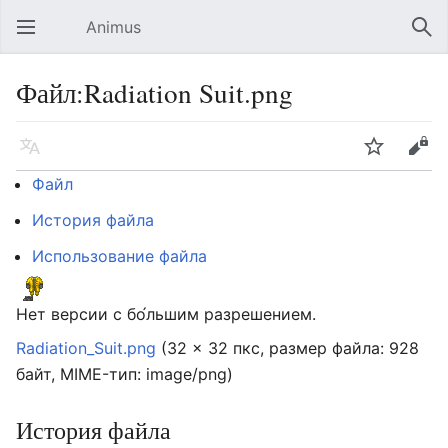
Animus
Открыть главное меню
Най
Файл:Radiation Suit.png
Язык
Следить
Править
Файл
История файла
Использование файла
Нет версии с бо́льшим разрешением.
Radiation_Suit.png
‎
(32 × 32 пкс, размер файла: 928
байт, MIME-тип:
image/png
)
История файла