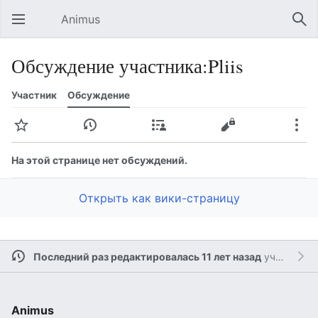
Animus
Открыть главное меню
Най
Обсуждение участника:Pliis
Участник
Обсуждение
Следить
История
Вклад
Править
Ещё
На этой странице нет обсуждений.
Открыть как вики-страницу
Последний раз редактировалась 11 лет назад
участником
Animus