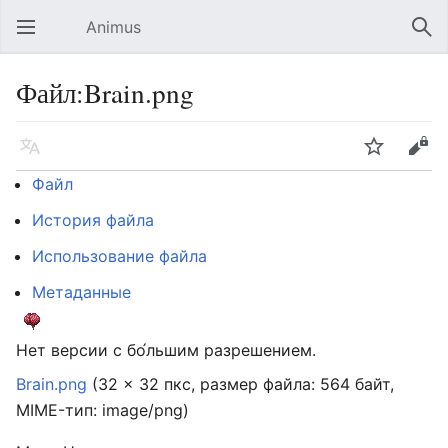
Animus
Открыть главное меню
Най
Файл:Brain.png
Язык
Следить
Править
Файл
История файла
Использование файла
Метаданные
Нет версии с бо́льшим разрешением.
Brain.png
‎
(32 × 32 пкс, размер файла: 564 байт,
MIME-тип:
image/png
)