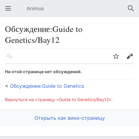
Animus
Открыть главное меню
Най
Обсуждение:Guide to
Genetics/Bay12
Язык
Следить
Править
На этой странице нет обсуждений.
<
Обсуждение:Guide to Genetics
Вернуться на страницу «Guide to Genetics/Bay12».
Открыть как вики-страницу