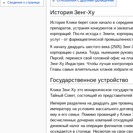
6
Отношения с другими фракциями
Сведения о странице
История Зенг-Ху
История Клики берет свое начало в середин
препаратов, устраняя конкурентов и захваты
корпораций. После исхода с Земли, корпора
услуг - от фармацевтической промышленност
К началу двадцать шестого века (2505) Зенг
корпорацию с рынка. Тогда, нынешнее руков
Персей, перенеся свой головной офис на пла
Зенг-Ху Индастриз. Чтобы лучше контролиров
Главы самых влиятельных кланов избрали н
Государственное устройство
Клика Зенг-Ху это монархическое государст
Тайный Совет, состоящий из представителей 
Империя разделена на двадцать две провинц
императору на условиях вассального догово
ему и его семье. Помимо провинций у Клики
бесчисленных дочерних компаний отходящей 
денежный налог на операции филиалов снижен
осуждается в столице. Несмотря на свои св