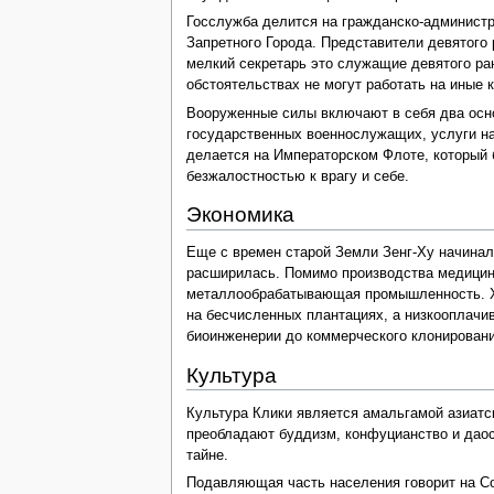
Госслужба делится на гражданско-администр
Запретного Города. Представители девятого
мелкий секретарь это служащие девятого ра
обстоятельствах не могут работать на иные 
Вооруженные силы включают в себя два осно
государственных военнослужащих, услуги на
делается на Императорском Флоте, который 
безжалостностью к врагу и себе.
Экономика
Еще с времен старой Земли Зенг-Ху начинала
расширилась. Помимо производства медицин
металлообрабатывающая промышленность. Ха
на бесчисленных плантациях, а низкооплач
биоинженерии до коммерческого клонирован
Культура
Культура Клики является амальгамой азиатс
преобладают буддизм, конфуцианство и даос
тайне.
Подавляющая часть населения говорит на Сол