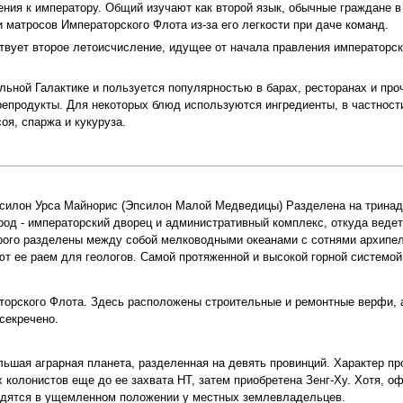
ния к императору. Общий изучают как второй язык, обычные граждане в
матросов Императорского Флота из-за его легкости при даче команд.
вует второе летоисчисление, идущее от начала правления императорско
альной Галактике и пользуется популярностью в барах, ресторанах и пр
епродукты. Для некоторых блюд используются ингредиенты, в частнос
оя, спаржа и кукуруза.
псилон Урса Майнорис (Эпсилон Малой Медведицы) Разделена на тринад
род - императорский дворец и административный комплекс, откуда веде
рого разделены между собой мелководными океанами с сотнями архипела
т ее раем для геологов. Самой протяженной и высокой горной системой
торского Флота. Здесь расположены строительные и ремонтные верфи, а
секречено.
ьшая аграрная планета, разделенная на девять провинций. Характер пр
 колонистов еще до ее захвата НТ, затем приобретена Зенг-Ху. Хотя, 
ходятся в ущемленном положении у местных землевладельцев.