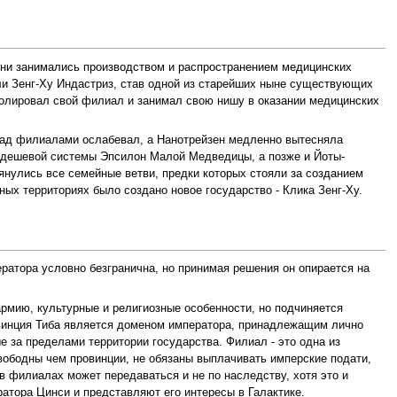
 они занимались производством и распространением медицинских
али Зенг-Ху Индастриз, став одной из старейших ныне существующих
ролировал свой филиал и занимал свою нишу в оказании медицинских
ь над филиалами ослабевал, а Нанотрейзен медленно вытесняла
о дешевой системы Эпсилон Малой Медведицы, а позже и Йоты-
янулись все семейные ветви, предки которых стояли за созданием
ых территориях было создано новое государство - Клика Зенг-Ху.
ратора условно безгранична, но принимая решения он опирается на
рмию, культурные и религиозные особенности, но подчиняется
овинция Тиба является доменом императора, принадлежащим лично
 за пределами территории государства. Филиал - это одна из
вободны чем провинции, не обязаны выплачивать имперские подати,
в филиалах может передаваться и не по наследству, хотя это и
атора Цинси и представляют его интересы в Галактике.