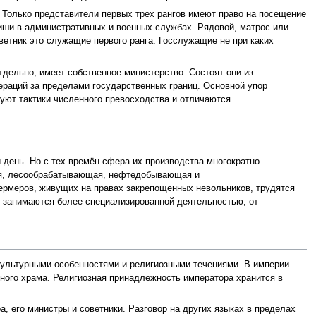
 Только представители первых трех рангов имеют право на посещение
иши в административных и военных службах. Рядовой, матрос или
етник это служащие первого ранга. Госслужащие не при каких
дельно, имеет собственное министерство. Состоят они из
ераций за пределами государственных границ. Основной упор
уют тактики численного превосходства и отличаются
 день. Но с тех времён сфера их производства многократно
кая, лесообрабатывающая, нефтедобывающая и
рмеров, живущих на правах закрепощенных невольников, трудятся
 занимаются более специализированной деятельностью, от
культурными особенностями и религиозными течениями. В империи
ного храма. Религиозная принадлежность императора хранится в
, его министры и советники. Разговор на других языках в пределах