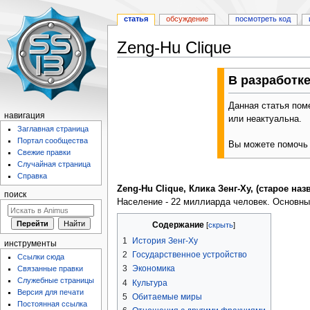
статья
обсуждение
посмотреть код
Zeng-Hu Clique
Перейти
Перейти
В разработк
к
к
навигации
поиску
Данная статья поме
навигация
или неактуальна.
Заглавная страница
Портал сообщества
Вы можете помочь
Свежие правки
Случайная страница
Справка
Zeng-Hu Clique, Клика Зенг-Ху, (старое наз
поиск
Население - 22 миллиарда человек. Основны
Содержание
1
История Зенг-Ху
инструменты
2
Государственное устройство
Ссылки сюда
3
Экономика
Связанные правки
Служебные страницы
4
Культура
Версия для печати
5
Обитаемые миры
Постоянная ссылка