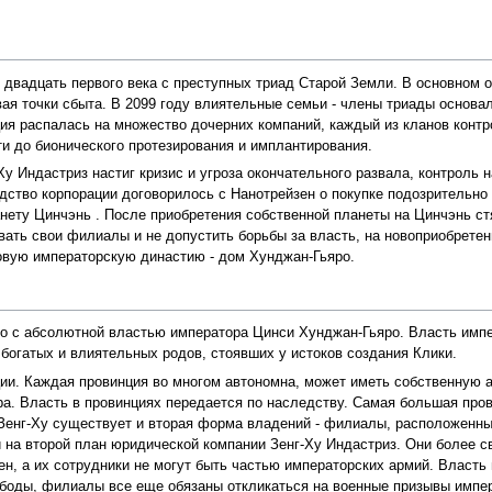
е двадцать первого века с преступных триад Старой Земли. В основном
вая точки сбыта. В 2099 году влиятельные семьи - члены триады основ
ция распалась на множество дочерних компаний, каждый из кланов конт
и до бионического протезирования и имплантирования.
-Ху Индастриз настиг кризис и угроза окончательного развала, контрол
одство корпорации договорилось с Нанотрейзен о покупке подозрительн
нету Цинчэнь . После приобретения собственной планеты на Цинчэнь ст
ать свои филиалы и не допустить борьбы за власть, на новоприобретенн
овую императорскую династию - дом Хунджан-Гьяро.
во с абсолютной властью императора Цинси Хунджан-Гьяро. Власть импе
богатых и влиятельных родов, стоявших у истоков создания Клики.
ии. Каждая провинция во многом автономна, может иметь собственную а
ра. Власть в провинциях передается по наследству. Самая большая пр
 Зенг-Ху существует и вторая форма владений - филиалы, расположенные
на второй план юридической компании Зенг-Ху Индастриз. Они более с
, а их сотрудники не могут быть частью императорских армий. Власть 
ободы, филиалы все еще обязаны откликаться на военные призывы импер