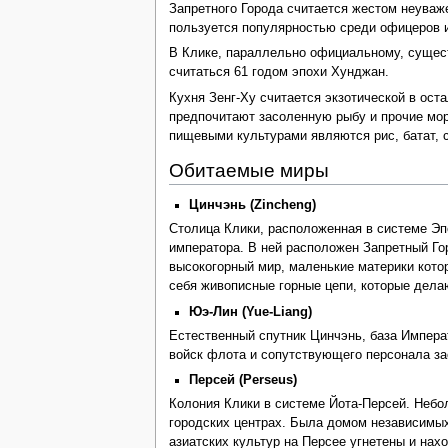
Запретного Города считается жестом неуваже
пользуется популярностью среди офицеров и 
В Клике, параллельно официальному, сущест
считаться 61 годом эпохи Хунджан.
Кухня Зенг-Ху считается экзотической в ост
предпочитают засоленную рыбу и прочие мор
пищевыми культурами являются рис, батат, с
Обитаемые миры
Цинчэнь (Zincheng)
Столица Клики, расположенная в системе Э
императора. В ней расположен Запретный Го
высокогорный мир, маленькие материки кото
себя живописные горные цепи, которые делаю
Юэ-Лин (Yue-Liang)
Естественный спутник Цинчэнь, база Импера
войск флота и сопутствующего персонала за
Персей (Perseus)
Колония Клики в системе Йота-Персей. Небол
городских центрах. Была домом независимых
азиатских культур на Персее угнетены и на