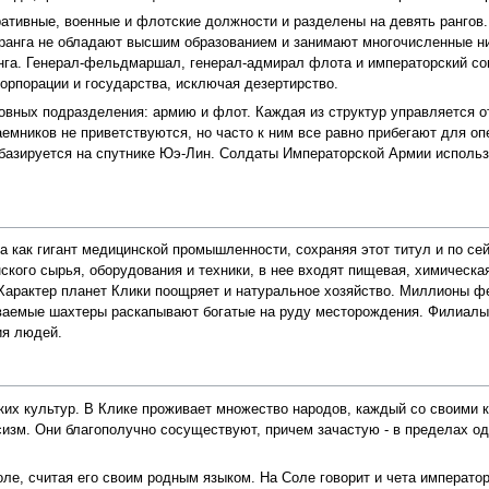
ативные, военные и флотские должности и разделены на девять рангов.
 ранга не обладают высшим образованием и занимают многочисленные н
нга. Генерал-фельдмаршал, генерал-адмирал флота и императорский сов
корпорации и государства, исключая дезертирство.
вных подразделения: армию и флот. Каждая из структур управляется от
емников не приветствуются, но часто к ним все равно прибегают для оп
базируется на спутнике Юэ-Лин. Солдаты Императорской Армии использ
 как гигант медицинской промышленности, сохраняя этот титул и по сей
ского сырья, оборудования и техники, в нее входят пищевая, химичес
рактер планет Клики поощряет и натуральное хозяйство. Миллионы фе
иваемые шахтеры раскапывают богатые на руду месторождения. Филиалы
ия людей.
ких культур. В Клике проживает множество народов, каждый со своими 
изм. Они благополучно сосуществуют, причем зачастую - в пределах од
е, считая его своим родным языком. На Соле говорит и чета императора