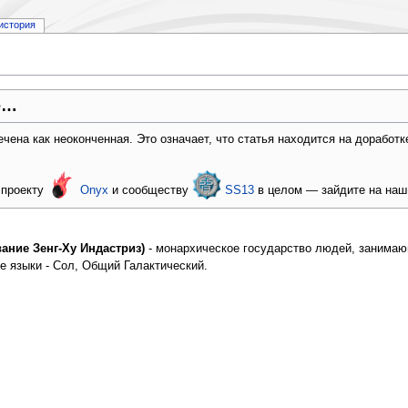
история
е…
чена как неоконченная. Это означает, что статья находится на доработ
 проекту
Onyx
и сообществу
SS13
в целом — зайдите на на
вание Зенг-Ху Индастриз)
- монархическое государство людей, занимаю
е языки - Сол, Общий Галактический.