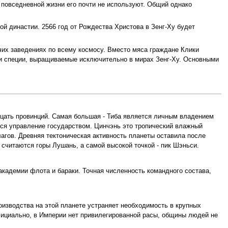
 повседневной жизни его почти не используют. Общий однако
й династии. 2566 год от Рождества Христова в Зенг-Ху будет
очих заведениях по всему космосу. Вместо мяса граждане Клики
ти специи, выращиваемые исключительно в мирах Зенг-Ху. Основными
цать провинций. Самая большая - Тиба является личным владением
тся управление государством. Цинчэнь это тропический влажный
гов. Древняя тектоническая активность планеты оставила после
 считаются горы Лушань, а самой высокой точкой - пик Шэньси.
кадемии флота и бараки. Точная численность командного состава,
оизводства на этой планете устраняет необходимость в крупных
официально, в Империи нет привилегированной расы, общины людей не