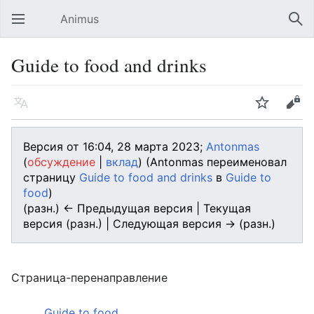
Animus
Открыть главное меню
Най
Guide to food and drinks
Язык
Следить
Править
Версия от 16:04, 28 марта 2023;
Antonmas
(
обсуждение
|
вклад
)
(Antonmas переименовал
страницу
Guide to food and drinks
в
Guide to
food
)
(разн.) ← Предыдущая версия | Текущая
версия (разн.) | Следующая версия → (разн.)
Страница-перенаправление
Перенаправление на:
Guide to food