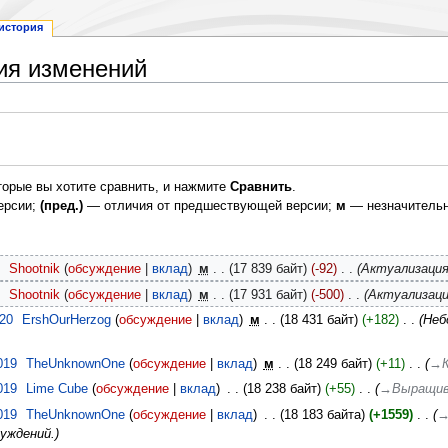
история
рия изменений
торые вы хотите сравнить, и нажмите
Сравнить
.
ерсии;
(пред.)
— отличия от предшествующей версии;
м
— незначительн
‎
Shootnik
обсуждение
вклад
‎
м
17 839 байт
-92
‎
Актуализаци
‎
Shootnik
обсуждение
вклад
‎
м
17 931 байт
-500
‎
Актуализац
020
‎
ErshOurHerzog
обсуждение
вклад
‎
м
18 431 байт
+182
‎
Неб
019
‎
TheUnknownOne
обсуждение
вклад
‎
м
18 249 байт
+11
‎
→‎
019
‎
Lime Cube
обсуждение
вклад
‎
18 238 байт
+55
‎
→‎Выращив
019
‎
TheUnknownOne
обсуждение
вклад
‎
18 183 байта
+1559
‎
→
луждений.