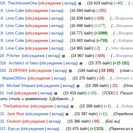
019
‎
TheUnknownOne
обсуждение
вклад
‎
м
16 624 байта
+40
‎
→
19
‎
Lime Cube
обсуждение
вклад
‎
16 584 байта
-255
19
‎
Lime Cube
обсуждение
вклад
‎
16 839 байт
-109
‎
→‎Вскрыти
19
‎
Lime Cube
обсуждение
вклад
‎
16 948 байт
+177
‎
→‎Воскреш
19
‎
Lime Cube
обсуждение
вклад
‎
16 771 байт
+1088
‎
→‎Воскре
19
‎
Lime Cube
обсуждение
вклад
‎
15 683 байта
+718
‎
→‎Киборг
19
‎
Lime Cube
обсуждение
вклад
‎
14 965 байт
-2
‎
→‎Что делат
018
‎
Pritcher.
обсуждение
вклад
‎
м
14 967 байт
-408
‎
→‎Воскреш
2016
‎
Architect of fates
обсуждение
вклад
‎
м
15 375 байт
+15 191
‎
2016
‎
ZLOFENIХ
обсуждение
вклад
‎
м
184 байта
-15 191
‎
clean 
‎
MasterOfDmx
обсуждение
вклад
‎
15 375 байт
-24
‎
→‎Отчет о
016
‎
Michael Shepard
обсуждение
вклад
‎
м
15 399 байт
-20
‎
Отк
016
‎
Inaf
обсуждение
вклад
‎
м
15 419 байт
+20
‎
TODO:1. Решить
вить стиль и грамматику 3.Добавит…
5
‎
TheSarkazmus
обсуждение
вклад
‎
м
15 399 байт
+2
‎
→‎Кибор
015
‎
Jack Rost
обсуждение
вклад
‎
м
15 397 байт
+11
‎
Определи
015
‎
Osokorn
обсуждение
вклад
‎
15 386 байт
-89
‎
Бэй жи
013
‎
Epicus
обсуждение
вклад
‎
15 475 байт
+1315
‎
Переписал 