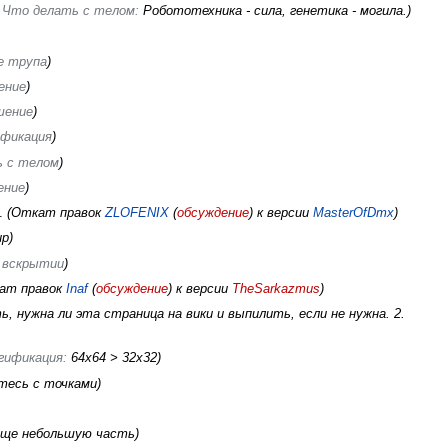
‎Что делать с телом
:
Робототехника - сила, генетика - могила.
е трупа
ение
шение
ификация
ь с телом
ение
Откат правок
ZLOFENIХ
(
обсуждение
) к версии
MasterOfDmx
up
 вскрытии
ат правок
Inaf
(
обсуждение
) к версии
TheSarkazmus
, нужна ли эта страница на вики и выпилить, если не нужна. 2.
гификация
:
64x64 > 32x32
тесь с точками
еще небольшую часть