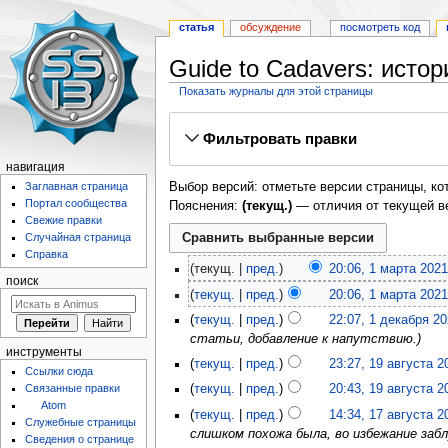
статья
обсуждение
посмотреть код
Guide to Cadavers: исто
Показать журналы для этой страницы
Перейти
Перейти
Фильтровать правки
к
к
навигации
поиску
навигация
Выбор версий: отметьте версии страницы, ко
Заглавная страница
Портал сообщества
Пояснения:
(текущ.)
— отличия от текущей в
Свежие правки
Случайная страница
Справка
текущ.
пред.
20:06, 1 марта 2021
поиск
текущ.
пред.
20:06, 1 марта 2021
текущ.
пред.
22:07, 1 декабря 2
статьи, добавление к напутствию.
инструменты
текущ.
пред.
23:27, 19 августа 2
Ссылки сюда
Связанные правки
текущ.
пред.
20:43, 19 августа 2
Atom
текущ.
пред.
14:34, 17 августа 2
Служебные страницы
слишком похожа была, во избежание заб
Сведения о странице