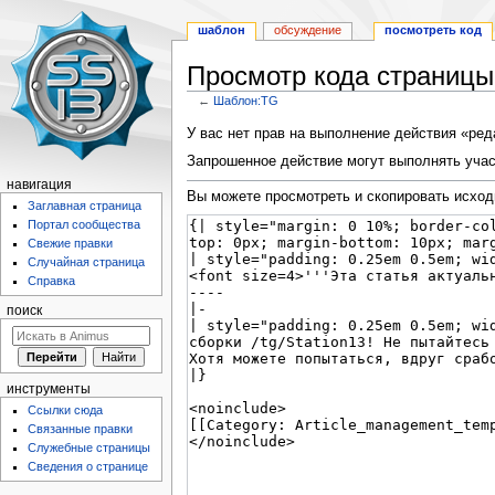
шаблон
обсуждение
посмотреть код
Просмотр кода страниц
←
Шаблон:TG
Перейти
Перейти
У вас нет прав на выполнение действия «ре
к
к
Запрошенное действие могут выполнять учас
навигации
поиску
навигация
Вы можете просмотреть и скопировать исход
Заглавная страница
Портал сообщества
Свежие правки
Случайная страница
Справка
поиск
инструменты
Ссылки сюда
Связанные правки
Служебные страницы
Сведения о странице