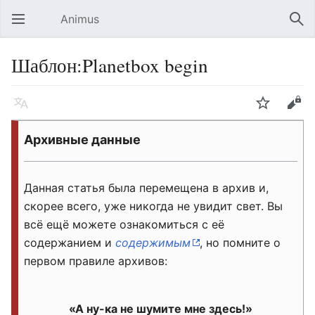
Animus
Открыть главное меню
Най
Шаблон:Planetbox begin
Язык
Следить
Править
Архивные данные
Данная статья была перемещена в архив и,
скорее всего, уже никогда не увидит свет. Вы
всё ещё можете ознакомиться с её
содержанием и
содержимым
, но помните о
первом правиле архивов:
«А ну-ка не шумите мне здесь!»