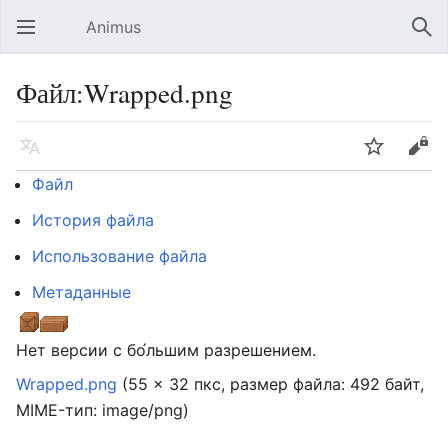
Animus
Открыть главное меню
Най
Файл:Wrapped.png
Язык
Следить
Править
Файл
История файла
Использование файла
Метаданные
Нет версии с бо́льшим разрешением.
Wrapped.png
‎
(55 × 32 пкс, размер файла: 492 байт,
MIME-тип:
image/png
)