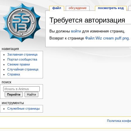
файл
обсуждение
посмотреть код
Требуется авторизация
Перейти
Перейти
Вы должны
войти
для изменения страниц.
к
к
Возврат к странице
Файл:Wiz cream puff.png
.
навигации
поиску
навигация
Заглавная страница
Портал сообщества
Свежие правки
Случайная страница
Справка
поиск
инструменты
Служебные страницы
Политика конф