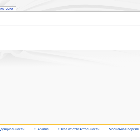
история
иденциальности
О Animus
Отказ от ответственности
Мобильная версия