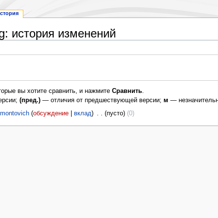
стория
g: история изменений
торые вы хотите сравнить, и нажмите
Сравнить
.
ерсии;
(пред.)
— отличия от предшествующей версии;
м
— незначительн
montovich
обсуждение
вклад
‎
пусто
0