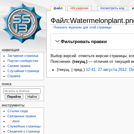
файл
обсуждение
посмотреть код
и
Файл:Watermelonplant.pn
Показать журналы для этой страницы
Перейти
Перейти
Фильтровать правки
к
к
навигации
поиску
навигация
Выбор версий: отметьте версии страницы, ко
Заглавная страница
Портал сообщества
Пояснения:
(текущ.)
— отличия от текущей в
Свежие правки
текущ.
пред.
12:41, 27 августа 2012
‎
Do
Случайная страница
Справка
поиск
инструменты
Ссылки сюда
Связанные правки
Atom
Служебные страницы
Сведения о странице