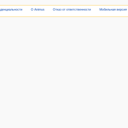
иденциальности
О Animus
Отказ от ответственности
Мобильная версия