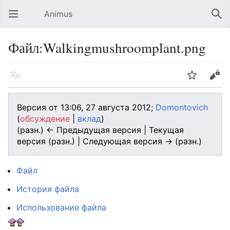
Animus
Открыть главное меню
Най
Файл:Walkingmushroomplant.png
Язык
Следить
Править
Версия от 13:06, 27 августа 2012;
Domontovich
(
обсуждение
|
вклад
)
(разн.) ← Предыдущая версия | Текущая
версия (разн.) | Следующая версия → (разн.)
Файл
История файла
Использование файла