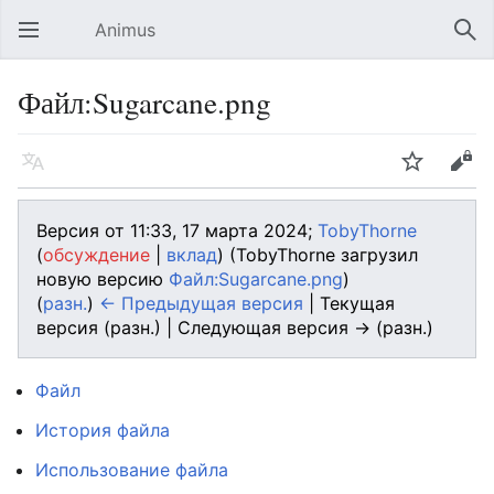
Animus
Открыть главное меню
Най
Файл:Sugarcane.png
Язык
Следить
Править
Версия от 11:33, 17 марта 2024;
TobyThorne
(
обсуждение
|
вклад
)
(TobyThorne загрузил
новую версию
Файл:Sugarcane.png
)
(
разн.
)
← Предыдущая версия
| Текущая
версия (разн.) | Следующая версия → (разн.)
Файл
История файла
Использование файла