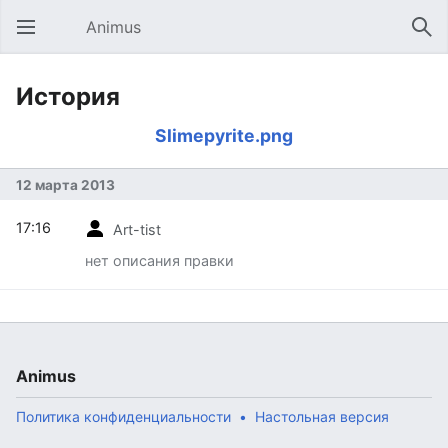
Animus
Открыть главное меню
Най
История
Slimepyrite.png
12 марта 2013
17:16
Art-tist
нет описания правки
Animus
Политика конфиденциальности
Настольная версия