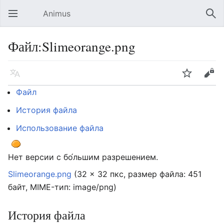
Animus
Открыть главное меню
Най
Файл:Slimeorange.png
Язык
Следить
Править
Файл
История файла
Использование файла
Нет версии с бо́льшим разрешением.
Slimeorange.png
‎
(32 × 32 пкс, размер файла: 451
байт, MIME-тип:
image/png
)
История файла