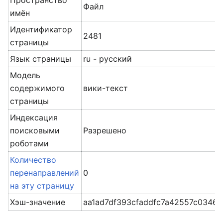
Пространство
Файл
имён
Идентификатор
2481
страницы
Язык страницы
ru - русский
Модель
содержимого
вики-текст
страницы
Индексация
поисковыми
Разрешено
роботами
Количество
перенаправлений
0
на эту страницу
Хэш-значение
aa1ad7df393cfaddfc7a42557c0346e