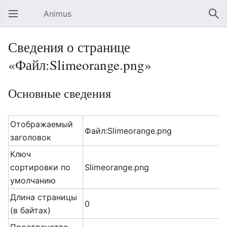
Animus
Открыть главное меню
Най
Сведения о странице
«Файл:Slimeorange.png»
Основные сведения
Отображаемый
Файл:Slimeorange.png
заголовок
Ключ
сортировки по
Slimeorange.png
умолчанию
Длина страницы
0
(в байтах)