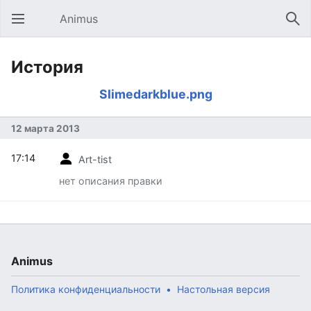
Animus
Открыть главное меню
Най
История
Slimedarkblue.png
12 марта 2013
17:14
Art-tist
нет описания правки
Animus
Политика конфиденциальности
Настольная версия