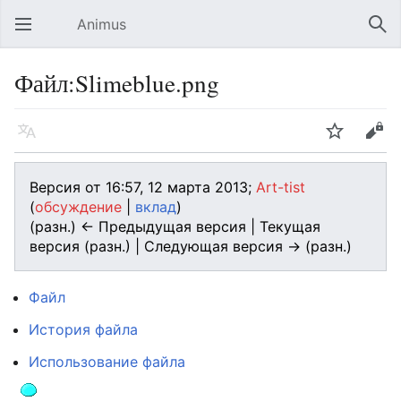
Animus
Открыть главное меню
Най
Файл:Slimeblue.png
Язык
Следить
Править
Версия от 16:57, 12 марта 2013;
Art-tist
(
обсуждение
|
вклад
)
(разн.) ← Предыдущая версия | Текущая
версия (разн.) | Следующая версия → (разн.)
Файл
История файла
Использование файла