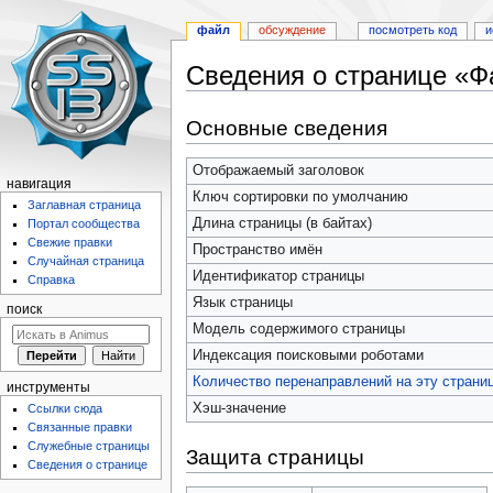
файл
обсуждение
посмотреть код
и
Сведения о странице «Фа
Перейти
Перейти
Основные сведения
к
к
навигации
поиску
Отображаемый заголовок
навигация
Ключ сортировки по умолчанию
Заглавная страница
Длина страницы (в байтах)
Портал сообщества
Свежие правки
Пространство имён
Случайная страница
Идентификатор страницы
Справка
Язык страницы
поиск
Модель содержимого страницы
Индексация поисковыми роботами
Количество перенаправлений на эту страни
инструменты
Хэш-значение
Ссылки сюда
Связанные правки
Служебные страницы
Защита страницы
Сведения о странице