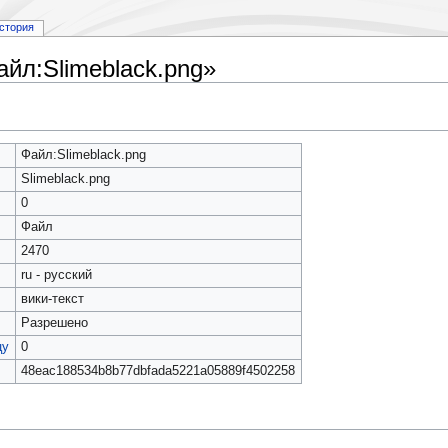
стория
йл:Slimeblack.png»
Файл:Slimeblack.png
Slimeblack.png
0
Файл
2470
ru - русский
вики-текст
Разрешено
цу
0
48eac188534b8b77dbfada5221a05889f4502258