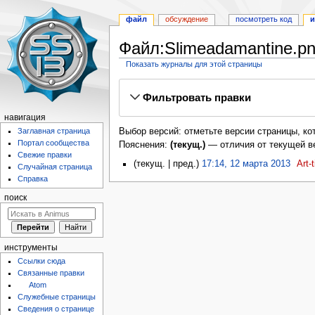
файл
обсуждение
посмотреть код
и
Файл:Slimeadamantine.pn
Показать журналы для этой страницы
Перейти
Перейти
Фильтровать правки
к
к
навигации
поиску
навигация
Выбор версий: отметьте версии страницы, ко
Заглавная страница
Портал сообщества
Пояснения:
(текущ.)
— отличия от текущей в
Свежие правки
текущ.
пред.
17:14, 12 марта 2013
‎
Art-t
Случайная страница
Справка
поиск
инструменты
Ссылки сюда
Связанные правки
Atom
Служебные страницы
Сведения о странице