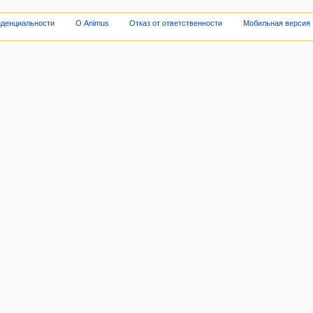
иденциальности
О Animus
Отказ от ответственности
Мобильная версия