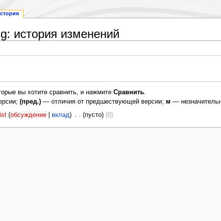
стория
g: история изменений
торые вы хотите сравнить, и нажмите
Сравнить
.
ерсии;
(пред.)
— отличия от предшествующей версии;
м
— незначительн
ist
обсуждение
вклад
‎
пусто
0