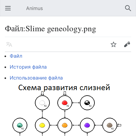
Animus
Открыть главное меню
Най
Файл:Slime geneology.png
Язык
Следить
Править
Файл
История файла
Использование файла