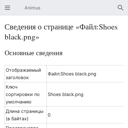
Animus
Открыть главное меню
Най
Сведения о странице «Файл:Shoes
black.png»
Основные сведения
Отображаемый
Файл:Shoes black.png
заголовок
Ключ
сортировки по
Shoes black.png
умолчанию
Длина страницы
0
(в байтах)