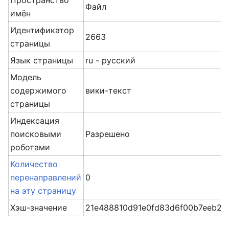
Пространство
Файл
имён
Идентификатор
2663
страницы
Язык страницы
ru - русский
Модель
содержимого
вики-текст
страницы
Индексация
поисковыми
Разрешено
роботами
Количество
перенаправлений
0
на эту страницу
Хэш-значение
21e488810d91e0fd83d6f00b7eeb2