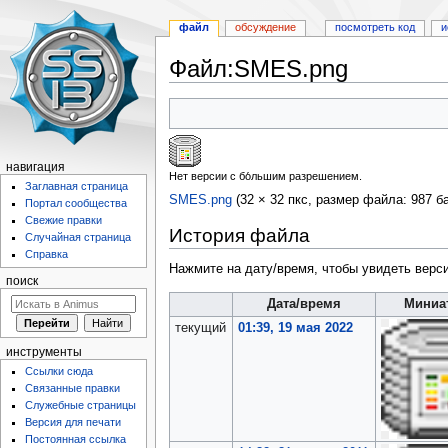
файл
обсуждение
посмотреть код
и
Файл:SMES.png
Перейти
Перейти
к
к
навигации
поиску
навигация
Нет версии с бо́льшим разрешением.
Заглавная страница
SMES.png
‎
(32 × 32 пкс, размер файла: 987 б
Портал сообщества
Свежие правки
История файла
Случайная страница
Справка
Нажмите на дату/время, чтобы увидеть верс
поиск
Дата/время
Миниа
текущий
01:39, 19 мая 2022
инструменты
Ссылки сюда
Связанные правки
Служебные страницы
Версия для печати
Постоянная ссылка