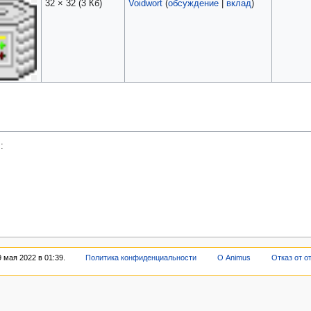
32 × 32
(3 Кб)
Voidwort
(
обсуждение
|
вклад
)
:
 мая 2022 в 01:39.
Политика конфиденциальности
О Animus
Отказ от о