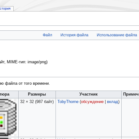
стория
Файл
История файла
Использование файла
айт, MIME-тип:
image/png
)
ию файла от того времени.
тюра
Размеры
Участник
Примеч
32 × 32
(987 байт)
TobyThorne
(
обсуждение
|
вклад
)