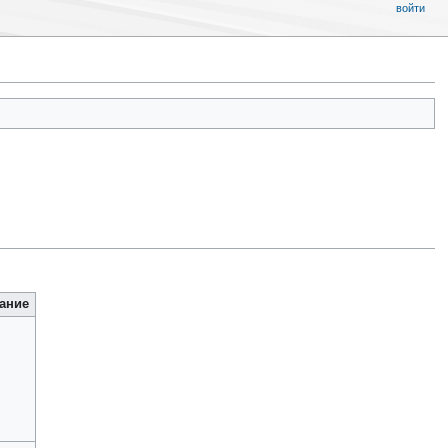
войти
ание