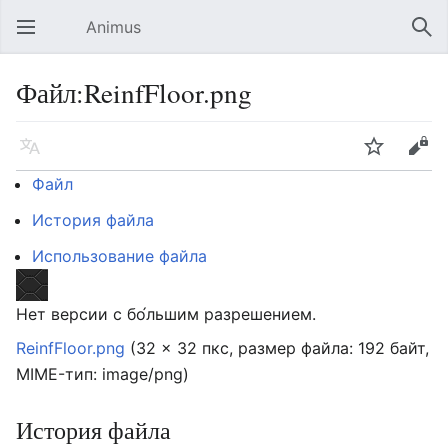
Animus
Открыть главное меню
Най
Файл:ReinfFloor.png
Язык
Следить
Править
Файл
История файла
Использование файла
Нет версии с бо́льшим разрешением.
ReinfFloor.png
‎
(32 × 32 пкс, размер файла: 192 байт,
MIME-тип:
image/png
)
История файла