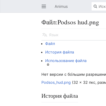
Animus
Открыть главное меню
Файл:Podsos hud.png
Язык
Файл
История файла
Использование файла
Нет версии с бо́льшим разрешен
Podsos_hud.png
‎
(32 × 32 пкс, раз
История файла