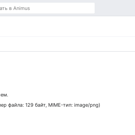
ием.
мер файла: 129 байт, MIME-тип:
image/png
)