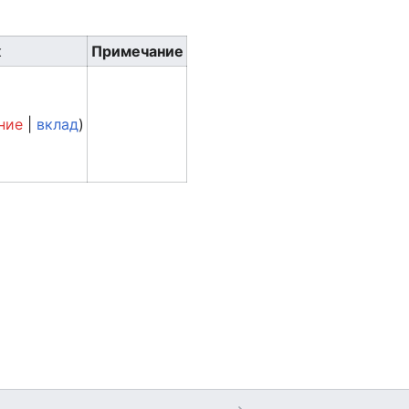
к
Примечание
ние
|
вклад
)