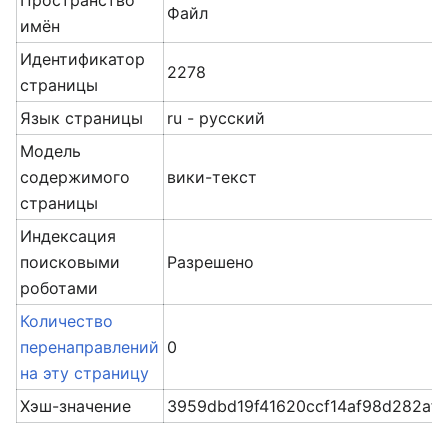
Пространство
Файл
имён
Идентификатор
2278
страницы
Язык страницы
ru - русский
Модель
содержимого
вики-текст
страницы
Индексация
поисковыми
Разрешено
роботами
Количество
перенаправлений
0
на эту страницу
Хэш-значение
3959dbd19f41620ccf14af98d282af0