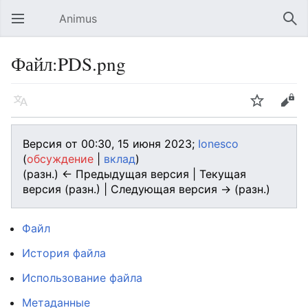
Animus
Открыть главное меню
Най
Файл:PDS.png
Язык
Следить
Править
Версия от 00:30, 15 июня 2023;
Ionesco
(
обсуждение
|
вклад
)
(разн.) ← Предыдущая версия | Текущая
версия (разн.) | Следующая версия → (разн.)
Файл
История файла
Использование файла
Метаданные