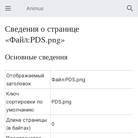
Animus
Открыть главное меню
Най
Сведения о странице
«Файл:PDS.png»
Основные сведения
Отображаемый
Файл:PDS.png
заголовок
Ключ
сортировки по
PDS.png
умолчанию
Длина страницы
0
(в байтах)