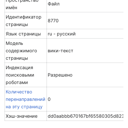
Пространство
Файл
имён
Идентификатор
8770
страницы
Язык страницы
ru - русский
Модель
содержимого
вики-текст
страницы
Индексация
поисковыми
Разрешено
роботами
Количество
перенаправлений
0
на эту страницу
Хэш-значение
dd0aabbb670167bf65580305d823a