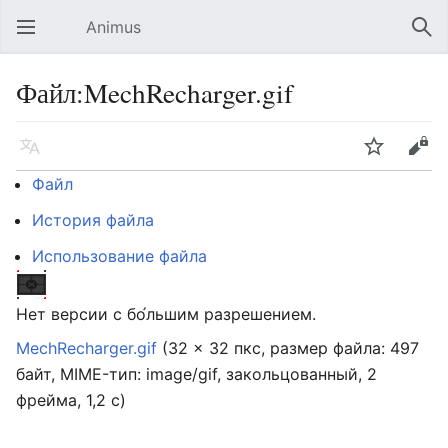
Animus
Открыть главное меню
Най
Файл:MechRecharger.gif
Язык
Следить
Править
Файл
История файла
Использование файла
Нет версии с бо́льшим разрешением.
MechRecharger.gif
‎
(32 × 32 пкс, размер файла: 497
байт, MIME-тип:
image/gif
, закольцованный, 2
фрейма, 1,2 с)