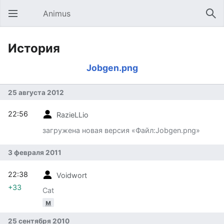
Animus
Открыть главное меню
Най
История
Jobgen.png
25 августа 2012
22:56
RazieLLio
загружена новая версия «Файл:Jobgen.png»
3 февраля 2011
22:38
Voidwort
+33
Cat
м
25 сентября 2010