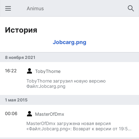
Animus
Открыть главное меню
Най
История
Jobcarg.png
8 ноября 2021
16:22
TobyThorne
TobyThorne загрузил новую версию
Файл:Jobcarg.png
1 мая 2015
00:06
MasterOfDmx
MasterOfDmx загружена новая версия
«Файл:Jobcarg.png»: Возврат к версии от 19:52,
25 августа 2012