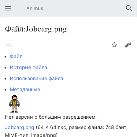
Animus
Открыть главное меню
Най
Файл:Jobcarg.png
Язык
Следить
Править
Файл
История файла
Использование файла
Метаданные
Нет версии с бо́льшим разрешением.
Jobcarg.png
‎
(64 × 64 пкс, размер файла: 748 байт,
MIME-тип:
image/png
)