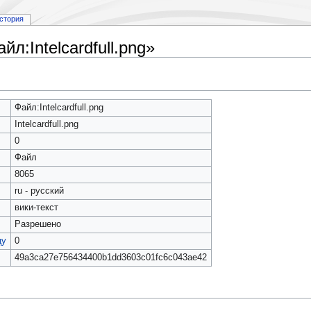
стория
л:Intelcardfull.png»
Файл:Intelcardfull.png
Intelcardfull.png
0
Файл
8065
ru - русский
вики-текст
Разрешено
цу
0
49a3ca27e756434400b1dd3603c01fc6c043ae42