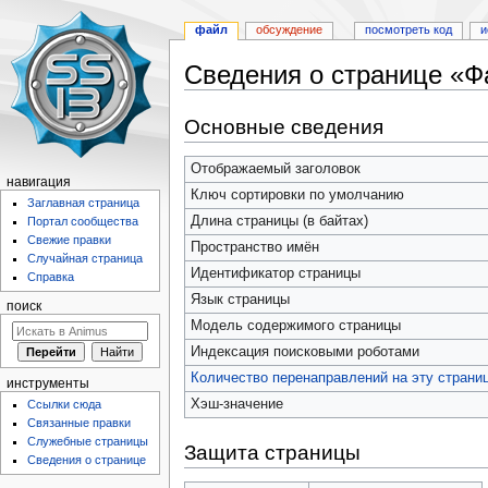
файл
обсуждение
посмотреть код
и
Сведения о странице «Фай
Перейти
Перейти
Основные сведения
к
к
навигации
поиску
Отображаемый заголовок
навигация
Ключ сортировки по умолчанию
Заглавная страница
Длина страницы (в байтах)
Портал сообщества
Свежие правки
Пространство имён
Случайная страница
Идентификатор страницы
Справка
Язык страницы
поиск
Модель содержимого страницы
Индексация поисковыми роботами
Количество перенаправлений на эту страни
инструменты
Хэш-значение
Ссылки сюда
Связанные правки
Служебные страницы
Защита страницы
Сведения о странице