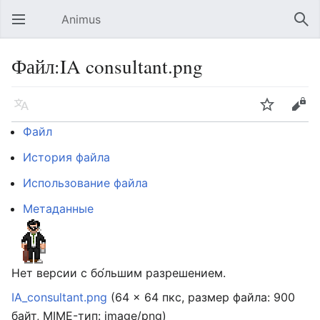
Animus
Открыть главное меню
Най
Файл:IA consultant.png
Язык
Следить
Править
Файл
История файла
Использование файла
Метаданные
Нет версии с бо́льшим разрешением.
IA_consultant.png
‎
(64 × 64 пкс, размер файла: 900
байт, MIME-тип:
image/png
)