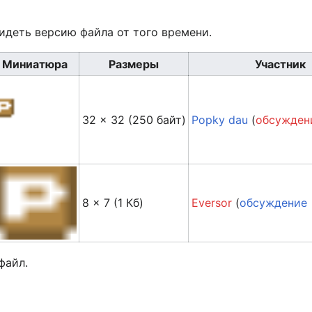
идеть версию файла от того времени.
Миниатюра
Размеры
Участник
32 × 32
(250 байт)
Popky dau
(
обсужден
8 × 7
(1 Кб)
Eversor
(
обсуждение
файл.