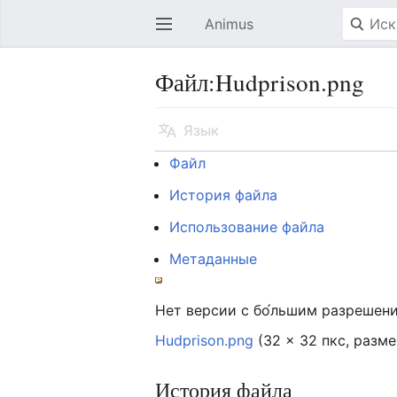
Animus
Открыть главное меню
Файл:Hudprison.png
Язык
Файл
История файла
Использование файла
Метаданные
Нет версии с бо́льшим разрешен
Hudprison.png
‎
(32 × 32 пкс, разм
История файла