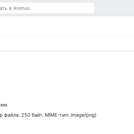
ием.
ер файла: 250 байт, MIME-тип:
image/png
)