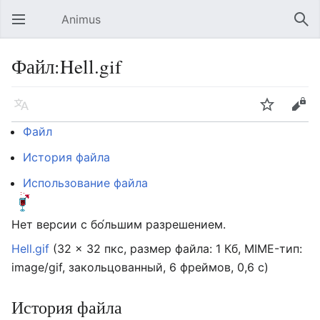
Animus
Открыть главное меню
Най
Файл:Hell.gif
Язык
Следить
Править
Файл
История файла
Использование файла
Нет версии с бо́льшим разрешением.
Hell.gif
‎
(32 × 32 пкс, размер файла: 1 Кб, MIME-тип:
image/gif
, закольцованный, 6 фреймов, 0,6 с)
История файла