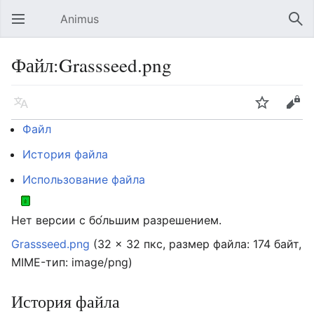
Animus
Открыть главное меню
Най
Файл:Grassseed.png
Язык
Следить
Править
Файл
История файла
Использование файла
Нет версии с бо́льшим разрешением.
Grassseed.png
‎
(32 × 32 пкс, размер файла: 174 байт,
MIME-тип:
image/png
)
История файла