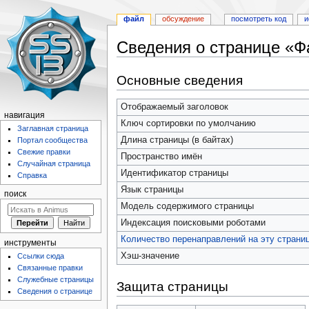
файл
обсуждение
посмотреть код
и
Сведения о странице «Фа
Перейти
Перейти
Основные сведения
к
к
навигации
поиску
Отображаемый заголовок
навигация
Ключ сортировки по умолчанию
Заглавная страница
Длина страницы (в байтах)
Портал сообщества
Свежие правки
Пространство имён
Случайная страница
Идентификатор страницы
Справка
Язык страницы
поиск
Модель содержимого страницы
Индексация поисковыми роботами
Количество перенаправлений на эту страни
инструменты
Хэш-значение
Ссылки сюда
Связанные правки
Служебные страницы
Защита страницы
Сведения о странице