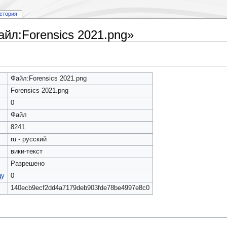
стория
йл:Forensics 2021.png»
Файл:Forensics 2021.png
Forensics 2021.png
0
Файл
8241
ru - русский
вики-текст
Разрешено
цу
0
140ecb9ecf2dd4a7179deb903fde78be4997e8c0