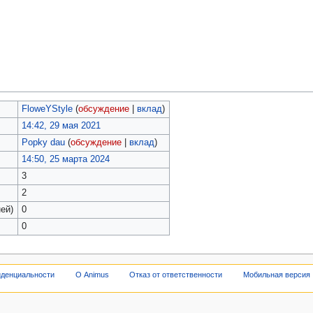
FloweYStyle
(
обсуждение
|
вклад
)
14:42, 29 мая 2021
Popky dau
(
обсуждение
|
вклад
)
14:50, 25 марта 2024
3
2
ей)
0
0
иденциальности
О Animus
Отказ от ответственности
Мобильная версия