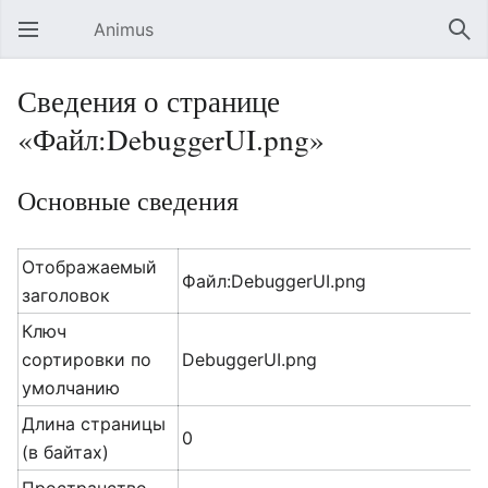
Animus
Открыть главное меню
Най
Сведения о странице
«Файл:DebuggerUI.png»
Основные сведения
Отображаемый
Файл:DebuggerUI.png
заголовок
Ключ
сортировки по
DebuggerUI.png
умолчанию
Длина страницы
0
(в байтах)