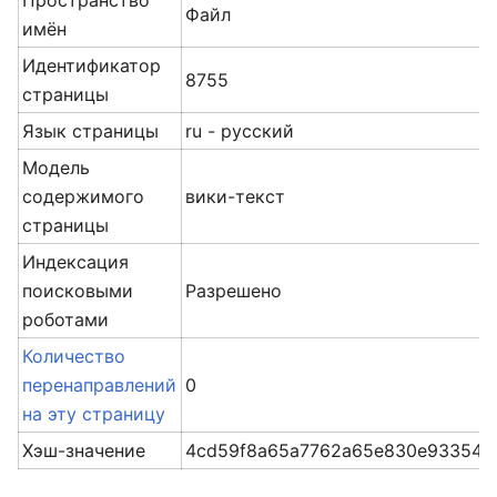
Пространство
Файл
имён
Идентификатор
8755
страницы
Язык страницы
ru - русский
Модель
содержимого
вики-текст
страницы
Индексация
поисковыми
Разрешено
роботами
Количество
перенаправлений
0
на эту страницу
Хэш-значение
4cd59f8a65a7762a65e830e933549