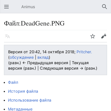
Animus
Открыть главное меню
Най
Файл:DeadGene.PNG
Язык
Следить
Править
Версия от 20:42, 14 октября 2018;
Pritcher.
(
обсуждение
|
вклад
)
(разн.) ← Предыдущая версия | Текущая
версия (разн.) | Следующая версия → (разн.)
Файл
История файла
Использование файла
Метаданные