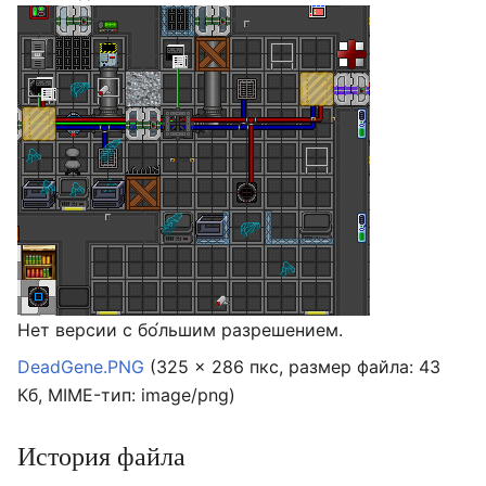
Нет версии с бо́льшим разрешением.
DeadGene.PNG
‎
(325 × 286 пкс, размер файла: 43
Кб, MIME-тип:
image/png
)
История файла