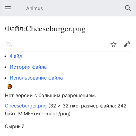
Animus
Открыть главное меню
Най
Файл:Cheeseburger.png
Язык
Следить
Править
Файл
История файла
Использование файла
Нет версии с бо́льшим разрешением.
Cheeseburger.png
‎
(32 × 32 пкс, размер файла: 242
байт, MIME-тип:
image/png
)
Сырный