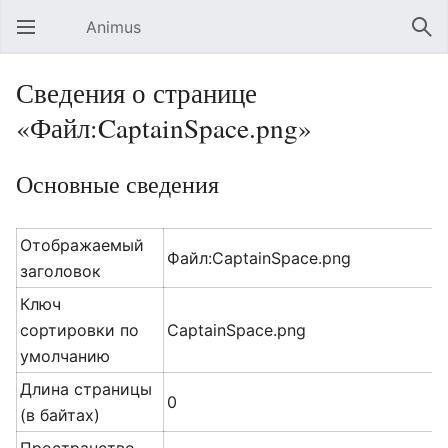
Animus
Открыть главное меню
Най
Сведения о странице
«Файл:CaptainSpace.png»
Основные сведения
Отображаемый
Файл:CaptainSpace.png
заголовок
Ключ
сортировки по
CaptainSpace.png
умолчанию
Длина страницы
0
(в байтах)