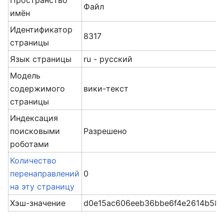
Пространство
Файл
имён
Идентификатор
8317
страницы
Язык страницы
ru - русский
Модель
содержимого
вики-текст
страницы
Индексация
поисковыми
Разрешено
роботами
Количество
перенаправлений
0
на эту страницу
Хэш-значение
d0e15ac606eeb36bbe6f4e2614b589