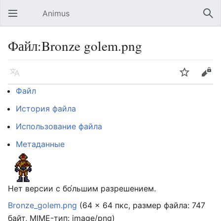
Animus
Открыть главное меню
Най
Файл:Bronze golem.png
Язык
Следить
Править
Файл
История файла
Использование файла
Метаданные
Нет версии с бо́льшим разрешением.
Bronze_golem.png
‎
(64 × 64 пкс, размер файла: 747
байт, MIME-тип:
image/png
)